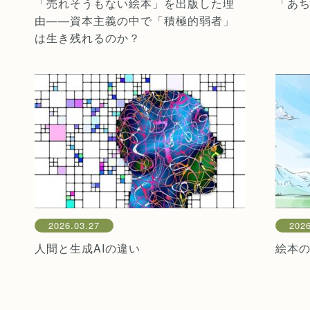
「売れそうもない絵本」を出版した理
「あ
由——資本主義の中で「積極的弱者」
は生き残れるのか？
2026.03.27
2026
人間と生成AIの違い
絵本