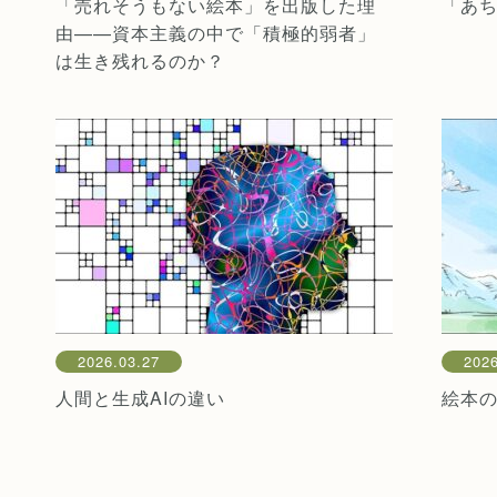
「売れそうもない絵本」を出版した理
「あ
由——資本主義の中で「積極的弱者」
は生き残れるのか？
2026.03.27
2026
人間と生成AIの違い
絵本