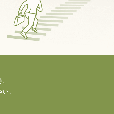
時、
添い、