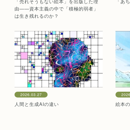
「売れそうもない絵本」を出版した理
「あ
由——資本主義の中で「積極的弱者」
は生き残れるのか？
2026.03.27
2026
人間と生成AIの違い
絵本