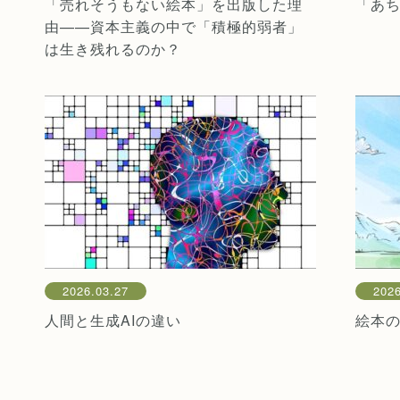
「売れそうもない絵本」を出版した理
「あ
由——資本主義の中で「積極的弱者」
は生き残れるのか？
2026.03.27
2026
人間と生成AIの違い
絵本