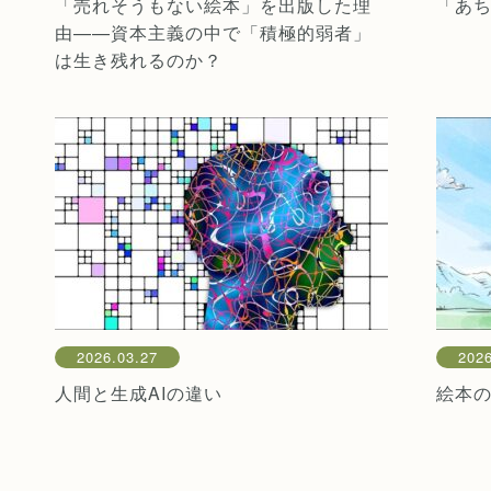
「売れそうもない絵本」を出版した理
「あ
由——資本主義の中で「積極的弱者」
は生き残れるのか？
2026.03.27
2026
人間と生成AIの違い
絵本