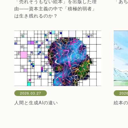
「売れそうもない絵本」を出版した理
「あ
由——資本主義の中で「積極的弱者」
は生き残れるのか？
2026.03.27
2026
人間と生成AIの違い
絵本