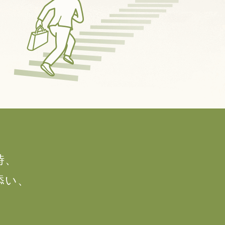
時、
添い、