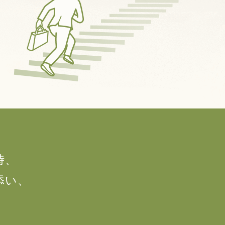
時、
添い、