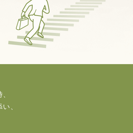
時、
添い、