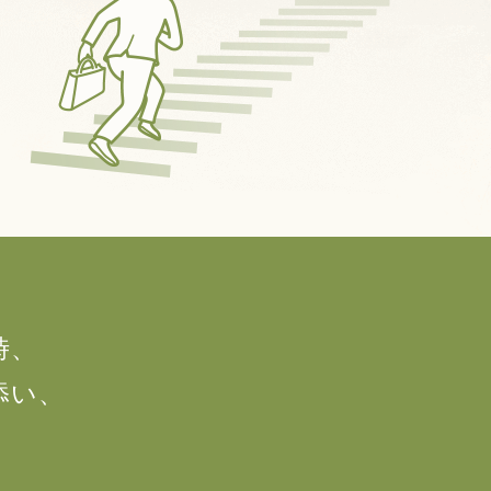
時、
添い、