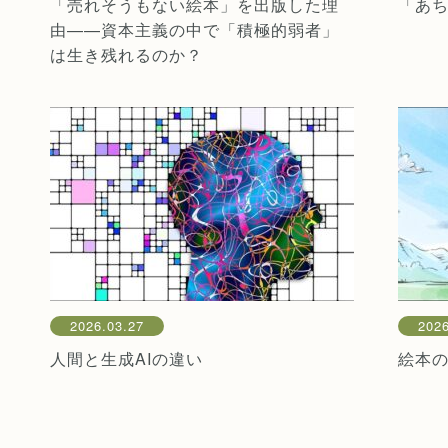
「売れそうもない絵本」を出版した理
「あ
由——資本主義の中で「積極的弱者」
は生き残れるのか？
2026.03.27
2026
人間と生成AIの違い
絵本