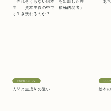
「売れそうもない絵本」を出版した理
「あ
由——資本主義の中で「積極的弱者」
は生き残れるのか？
2026.03.27
2026
人間と生成AIの違い
絵本