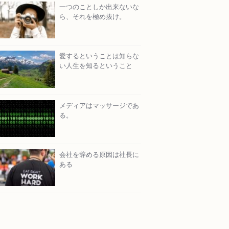
一つのことしか出来ないな
ら、それを極め抜け。
愛するということは知らな
い人生を知るということ
メディアはマッサージであ
る。
会社を辞める原因は社長に
ある