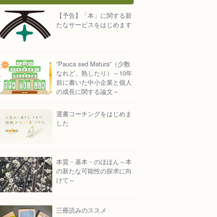
【予告】「本」に関する新
たなサービスをはじめます
”Pauca sed Matura”（少数
なれど、熟したり）～10年
前に書いた中小企業と個人
の成長に関する論文～
選書コーチングをはじめま
した
本質・基本・のほほん～本
の新たな可能性の探求に向
けて～
三冊読みのススメ