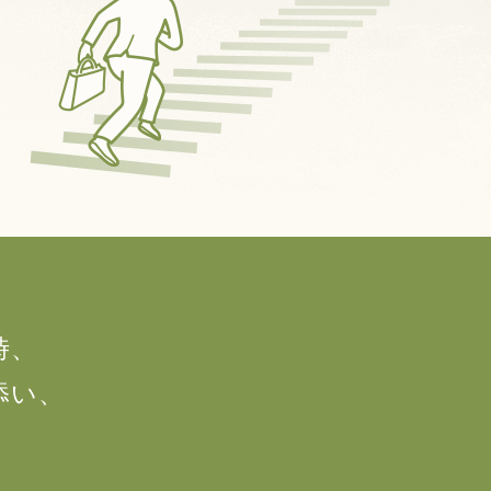
時、
添い、